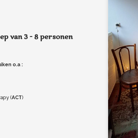
oep van 3 - 8 personen
ken o.a :
apy (
ACT
)