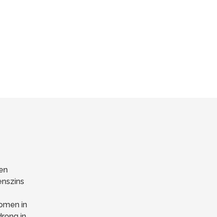
nen
enszins
komen in
drong in