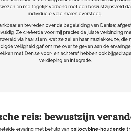
 wezen en me tegelijk verbond met een bewustzijnsveld da
individuele vele malen oversteeg.
dankbaar en tevreden over de begeleiding van Denise; afge
vuldig. Ze creëerde voor mij precies de juiste verbinding m
nwereld via haar stem, wat ze zei en haar muziekkeuze, die
digde veiligheid gaf om me over te geven aan de ervaringe
ekken met Denise voor- en achteraf hebben ook bijgedrag
verdieping en integratie.
sche reis: bewustzijn veran
geleide ervaring met behulp van
psilocybine-houdende tru