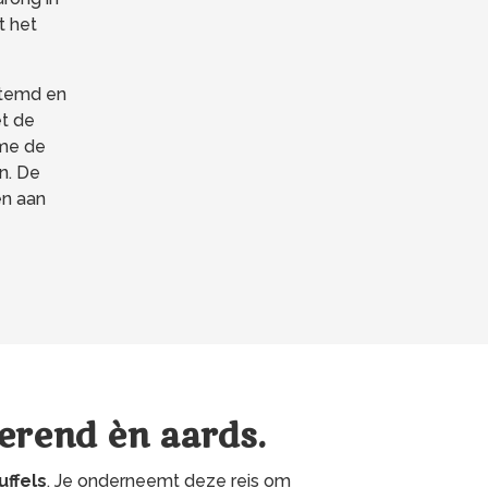
t het
stemd en
et de
 me de
n. De
en aan
derend èn aards.
ffels
. Je onderneemt deze reis om