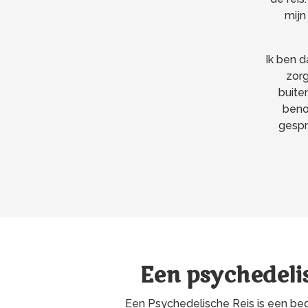
mijn
Ik ben 
zorg
buite
beno
gespr
Een psyche­deli
Een Psychedelische Reis is een be