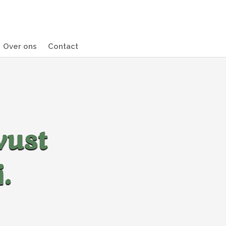
Over ons
Contact
wust
.