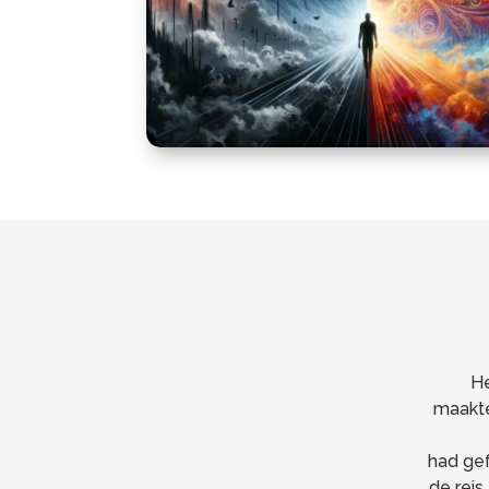
He
maakte
had gef
de reis