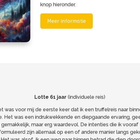
knop hieronder.
Meer informatie
Lotte 61 jaar
(individuele reis)
t was voor mij de eerste keer dat ik een truffelreis naar bin
. Het was een indrukwekkende en diepgaande ervaring, ge
gemakkelijk, maar erg waardevol. De intenties die ik vooraf
ormuleerd zijn allemaal op een of andere manier langs ge
. Het was alsof ik een weg naar binnen betrad die diep door